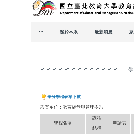
跳
到
主
要
內
:::
關於本系
最新消息
系
容
區
學
學分學程表單下載
設置單位：
教育經營與管理學系
課程
學程名稱
申請表
結構