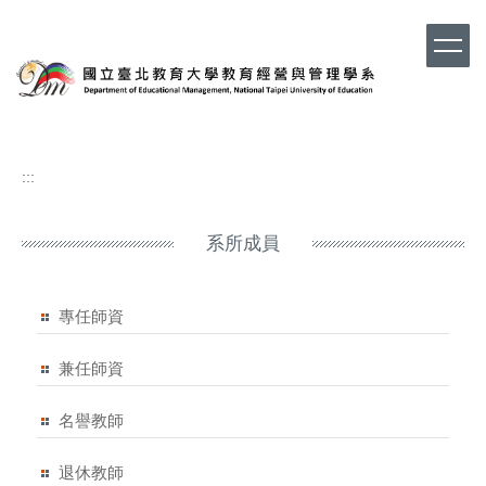
跳
到
主
要
內
容
區
:::
系所成員
專任師資
兼任師資
名譽教師
退休教師