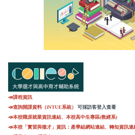
📣
課程資訊
📣
查詢開課資料（iNTUE系統）
可採訪客登入查看
📣
本校職涯就業資訊連
結
、
本
校高中生專區(教經系
)
📣
本校「實習與徵才」資訊：
產學組網
站連結
、
轉知資訊連