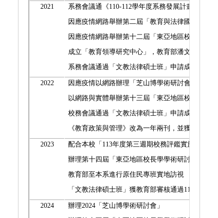
2021
系務會議通《
110-112
學年度系務發展計畫》
因應疫情網路舉辦第二屆「教育與法律國際學術研
因應疫情網路舉辦第十二屆「東亞地區校長學學術
成立「教育領導研究中心」，教育部潘文忠部長揭
系務會議通過「文教法律碩士班」申請成立獨立案
2022
因應疫情以網路辦理「芝山博學術研討會」
以網路與實體舉辦第十三屆「東亞地區校長學學術
校務會議通過「文教法律碩士班」申請成立獨立所
《教育政策與管理》改為一年兩刊，並獲國科會期
2023
配合本校「
113
年度第三週期校務評鑑實施計畫」
辦理第十四屆「東亞地區校長學學術研討會」
教育部至本系進行原住民專班實地訪視
「文教法律碩士班」獲教育部審核通過
113
學年為
2024
辦理2024「芝山博學術研討會」