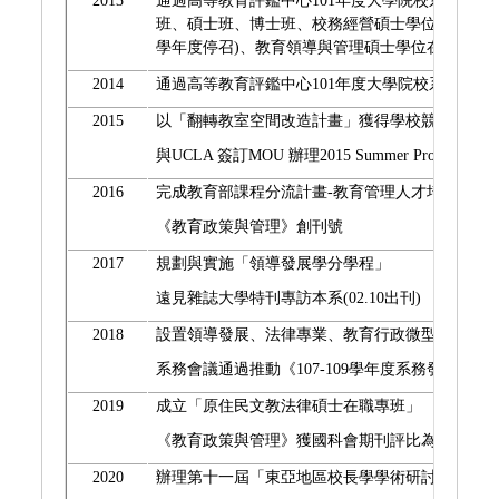
2013
通過高等教育評鑑中心101年度大學院校系所評
班、碩士班、博士班、校務經營碩士學位在職進修專
學年度停召)、教育領導與管理碩士學位在職進修
2014
通過高等教育評鑑中心101年度大學院校系所評：
2015
以「翻轉教室空間改造計畫」獲得學校競爭型計畫
與UCLA 簽訂MOU 辦理2015 Summer Program
2016
完成教育部課程分流計畫-教育管理人才培育與課程實踐(20
《教育政策與管理》創刊號
2017
規劃與實施「領導發展學分學程」
遠見雜誌大學特刊專訪本系(02.10出刊)
2018
設置領導發展、
法律專業、教育行政微型學分學程
系務會議通過推動《
107-109
學年度系務發展計畫
2019
成立「原住民文教法律碩士在職專班」
《教育政策與管理》獲國科會期刊評比為第三級
2020
辦理第十一屆「東亞地區校長學學術研討會」