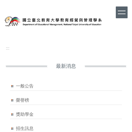
跳
到
主
要
內
容
區
:::
最新消息
一般公告
榮譽榜
獎助學金
招生訊息