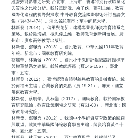
經營效能影響之研究-台北市、上海市、香港特別行政區量化
與質性之比較分析。載於章開沅、余子俠、鄭剛主編，教育
國際化進程的視野與探索-中外教育交流國際學術研討會論文
集（頁434-474）。湖北省武漢市：華中師範大學。
林新發（2014）。傳承與創新：建構專業化師資培育體系之
策略。載於羅海鷗、楊思偉主編，教師教育創新與發展。廣
州市：廣東高等教育出版社。
林新發、鄧珮秀（2013）。國民教育。中華民國101年教育
年報。新北市：國家教育研究院。
蔡麗華、林新發（2013）。國民小學教師評鑑後設評鑑標準
與權重體系之建構。載於教師評鑑（頁145-156）。臺北
市：五南。
林新發（2012）。臺灣經濟奇蹟與義務教育的貫徹實施。載
於何福田主編，台灣教育的亮點（頁 19-31）。屏東：國立
屏東教育大學。
林新發、蔡明學。黃秋鑾（2012）。國民教育。載於國家教
育研究院編，教育政策綱領之研究（頁61-80）。新北市：國
家教育研究院。
林新發、鄧珮秀（2012）。我國中小學師資培育政策的回顧
與展望。載於中華民國師範教育學會主編，師資培育黃金十
年。臺北市：五南。
林新發、林天祐（2011）。百年教育風華—扎根與普及