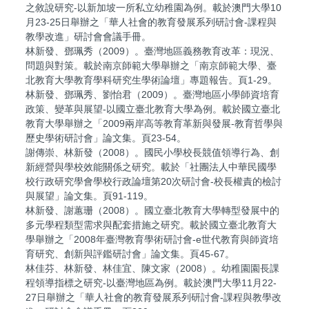
之敘說研究-以新加坡一所私立幼稚園為例。載於澳門大學10
月23-25日舉辦之「華人社會的教育發展系列研討會-課程與
教學改進」研討會會議手冊。
林新發、鄧珮秀（2009）。臺灣地區義務教育改革：現況、
問題與對策。載於南京師範大學舉辦之「南京師範大學、臺
北教育大學教育學科研究生學術論壇」專題報告。頁1-29。
林新發、鄧珮秀、劉怡君（2009）。臺灣地區小學師資培育
政策、變革與展望-以國立臺北教育大學為例。載於國立臺北
教育大學舉辦之「2009兩岸高等教育革新與發展-教育哲學與
歷史學術研討會」論文集。頁23-54。
謝傳崇、林新發（2008）。國民小學校長競值領導行為、創
新經營與學校效能關係之研究。載於「社團法人中華民國學
校行政研究學會學校行政論壇第20次研討會-校長權責的檢討
與展望」論文集。頁91-119。
林新發、謝蕙珊（2008）。國立臺北教育大學轉型發展中的
多元學程類型需求與配套措施之研究。載於國立臺北教育大
學舉辦之「2008年臺灣教育學術研討會-e世代教育與師資培
育研究、創新與評鑑研討會」論文集。頁45-67。
林佳芬、林新發、林佳宜、陳文家（2008）。幼稚園園長課
程領導指標之研究-以臺灣地區為例。載於澳門大學11月22-
27日舉辦之「華人社會的教育發展系列研討會-課程與教學改