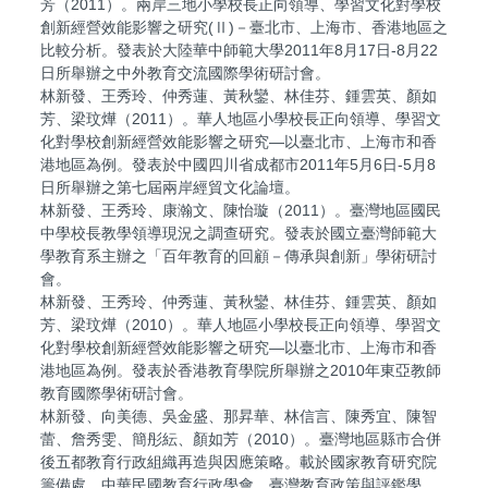
芳（2011）。兩岸三地小學校長正向領導、學習文化對學校
創新經營效能影響之研究(Ⅱ)－臺北市、上海市、香港地區之
比較分析。發表於大陸華中師範大學2011年8月17日-8月22
日所舉辦之中外教育交流國際學術研討會。
林新發、王秀玲、仲秀蓮、黃秋鑾、林佳芬、鍾雲英、顏如
芳、梁玟燁（2011）。華人地區小學校長正向領導、學習文
化對學校創新經營效能影響之研究—以臺北市、上海市和香
港地區為例。發表於中國四川省成都市2011年5月6日-5月8
日所舉辦之第七屆兩岸經貿文化論壇。
林新發、王秀玲、康瀚文、陳怡璇（2011）。臺灣地區國民
中學校長教學領導現況之調查研究。發表於國立臺灣師範大
學教育系主辦之「百年教育的回顧－傳承與創新」學術研討
會。
林新發、王秀玲、仲秀蓮、黃秋鑾、林佳芬、鍾雲英、顏如
芳、梁玟燁（2010）。華人地區小學校長正向領導、學習文
化對學校創新經營效能影響之研究—以臺北市、上海市和香
港地區為例。發表於香港教育學院所舉辦之2010年東亞教師
教育國際學術研討會。
林新發、向美德、吳金盛、那昇華、林信言、陳秀宜、陳智
蕾、詹秀雯、簡彤紜、顏如芳（2010）。臺灣地區縣市合併
後五都教育行政組織再造與因應策略。載於國家教育研究院
籌備處、中華民國教育行政學會、臺灣教育政策與評鑑學