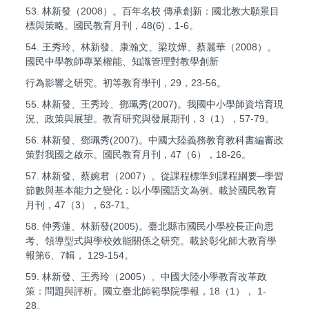
53. 林新發（2008）。百年名校 傳承創新：國北教大願景目
標與策略。國民教育月刊，48(6)，1-6。
54. 王秀玲、林新發、康瀚文、梁玟燁、蔡麗華（2008）。
國民中學教師專業權能、知識管理對教學創新
行為影響之研究。初等教育學刊，29，23-56。
55. 林新發、王秀玲、鄧珮秀(2007)。我國中小學師資培育現
況、政策與展望。教育研究與發展期刊，3（1），57-79。
56. 林新發、鄧珮秀(2007)。中國大陸義務教育教科書編審政
策對我國之啟示。國民教育月刊，47（6），18-26。
57. 林新發、蔡婉君（2007）。從課程標準到課程綱要─學習
節數與基本能力之變化：以小學國語文為例。載於國民教育
月刊，47（3），63-71。
58. 仲秀蓮、林新發(2005)。臺北縣市國民小學校長正向思
考、領導型式與學校效能關係之研究。載於彰化師大教育學
報第6、7輯， 129-154。
59. 林新發、王秀玲（2005）。中國大陸小學教育改革政
策：問題與評析。國立臺北師範學院學報，18（1）， 1-
28。