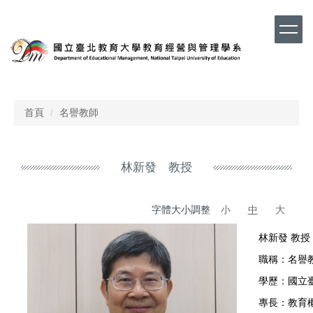
跳
到
主
要
內
容
區
首頁
名譽教師
林新發 教授
字體大小調整
小
中
大
林新發 教授
職稱：名譽
學歷：國立
專長：教育