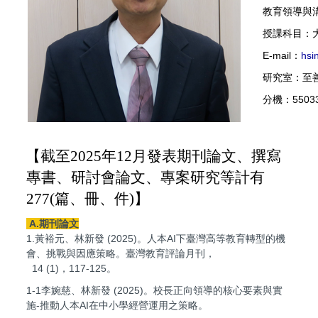
教育領導與
授課科目：
E-mail：
hsi
研究室：至
分機：5503
【截至2025年12月發表期刊論文、撰寫
專書、研討會論文、專案研究等計有
277(篇、冊、件)】
A.期刊論文
1.黃裕元、林新發 (2025)。人本AI下臺灣高等教育轉型的機
會、挑戰與因應策略。臺灣教育評論月刊，
14 (1)，117-125。
1-1李婉慈、林新發 (2025)。校長正向領導的核心要素與實
施-推動人本AI在中小學經營運用之策略。