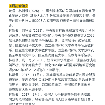
B.研討會論文
黃雪、林新發 (2025)。中國大陸地區幼兒園教師在職進修優
化策略之探究–基於人本AI對教師專業發展的衝擊和影響。發
表於南台科技大學2025 AI應用與教師專業永續發展學術研討
會。
林新發、謝秋如 (2023)。中央教育行政機關決策機制之檢討
與改進。發表於國立臺灣師範大學教育學院3 樓舉辦之2023
教育決策機制創新變革學術研討會。台灣教育研究院社主
辦，國立高雄科技大學、國立臺灣師範大學教育學院及教育
系、國立臺北教育大學教育學院、國立臺灣師範大學技術及
職業教育研究中心、國立臺灣師範大學工業教育學系協辦。
林新發、利一奇(2023》。校長素養領導意涵、理論基礎演進
與評析。華東師範大學主辦之2023第14屆兩岸四地教育史論
壇(2023年9月21-23日)在上海舉行。
林新發（2017，11月）。專業素養導向教師教育的理念與實
踐策略。發表於第七屆海峽兩岸教師教育高端論壇-教師教育
新境界：規劃與發展。嶺南師範學院、臺灣師範教育學會、
臺灣教育大學系統主辦。
林新發（2017，3月）。臺灣之大學校院整併轉型的成果、
問題與治理策略。發表於兩岸四地人口與高等教育研討會，
澳門城市大學主辦。