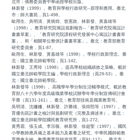
北市：僑務委員會中華函授學校出版。
林新發（1999）。教育與學校行政研究--原理和應用。臺北
市：師大書苑，頁1-498。
歐用生、吳明清、黃炳煌、曾憲政、林新發、黃嘉雄等
（1998）。教育研究院籌設規劃報告--「教育研究院籌設計
畫書草案」、「教育研究院課程研究發展中心籌設計畫書草
案」、和「相關單位整併計畫書草案」。臺北：教育部教育
研究委員會，頁1-87。
歐用生、林新發、黃嘉雄等（1998）。學校行政新理念。臺
北：國立臺北師範學院，頁1-142。
林新發、王秀玲（1998）。提高學校組織績效之策略。載於
國立臺北師範學院主編，學校行政新理念（頁29-53）。臺
北：國立臺北師範學院。
林新發等（1998）。高職學年學分制生活輔導模式。載於教
育部八十六學年度高級職業學校試辦學年學分制宣傳研討會
手冊（頁131-161）。臺北：教育部技術及職業教育司。
吳明清、沈姍姍、林新發、許勝雄、張煌熙等（1997）。教
育優先區計畫之檢討與規劃研究（完整及摘述本）。臺北：
國立臺北師範學院國民教育研究所，頁1-272。
黃秀霜、張玉成、李宗薇、林新發、徐超聖（1997）。國民
小學教師應具備之基本能力及素養之研究。中華民國師範教
育學會主編，教學專業與師資培育（頁91-117）。臺北市：