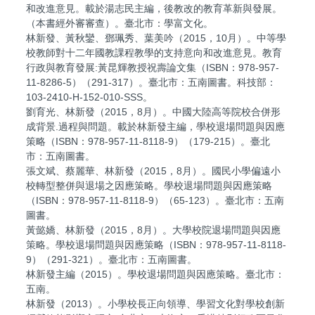
和改進意見。載於湯志民主編，後教改的教育革新與發展。
（本書經外審審查）。臺北市：學富文化。
林新發、黃秋鑾、鄧珮秀、葉美吟（2015，10月）。中等學
校教師對十二年國教課程教學的支持意向和改進意見。教育
行政與教育發展:黃昆輝教授祝壽論文集（ISBN：978-957-
11-8286-5）（291-317）。臺北市：五南圖書。科技部：
103-2410-H-152-010-SSS。
劉育光、林新發（2015，8月）。中國大陸高等院校合併形
成背景.過程與問題。載於林新發主編，學校退場問題與因應
策略（ISBN：978-957-11-8118-9）（179-215）。臺北
市：五南圖書。
張文斌、蔡麗華、林新發（2015，8月）。國民小學偏遠小
校轉型整併與退場之因應策略。學校退場問題與因應策略
（ISBN：978-957-11-8118-9）（65-123）。臺北市：五南
圖書。
黃懿嬌、林新發（2015，8月）。大學校院退場問題與因應
策略。學校退場問題與因應策略（ISBN：978-957-11-8118-
9）（291-321）。臺北市：五南圖書。
林新發主編（2015）。學校退場問題與因應策略。臺北市：
五南。
林新發（2013）。小學校長正向領導、學習文化對學校創新