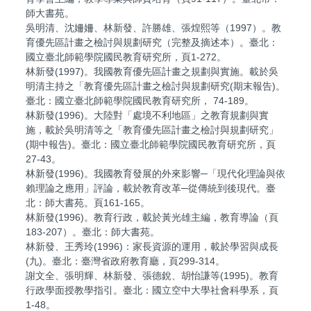
師大書苑。
吳明清、沈姍姍、林新發、許勝雄、張煌熙等（1997）。教
育優先區計畫之檢討與規劃研究（完整及摘述本）。臺北：
國立臺北師範學院國民教育研究所，頁1-272。
林新發(1997)。我國教育優先區計畫之規劃與實施。載於吳
明清主持之「教育優先區計畫之檢討與規劃研究(期末報告)。
臺北：國立臺北師範學院國民教育研究所， 74-189。
林新發(1996)。大陸對「處境不利地區」之教育規劃與實
施，載於吳明清等之「教育優先區計畫之檢討與規劃研究」
(期中報告)。臺北：國立臺北師範學院國民教育研究所，頁
27-43。
林新發(1996)。我國教育發展的外來影響─「現代化理論與依
賴理論之應用」評論，載於教育改革─從傳統到後現代。臺
北：師大書苑。頁161-165。
林新發(1996)。教育行政，載於黃光雄主編，教育導論（頁
183-207）。臺北：師大書苑。
林新發、王秀玲(1996)：家長資源的運用，載於學習與成長
(九)。臺北：臺灣省政府教育廳，頁299-314。
謝文全、張明輝、林新發、張德銳、胡怡謙等(1995)。教育
行政學面授教學指引。臺北：國立空中大學社會科學系，頁
1-48。