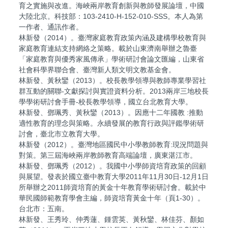
育之實施與改進。海峽兩岸教育創新與教師發展論壇，中國
大陸北京。科技部：103-2410-H-152-010-SSS。本人為第
一作者、通訊作者。
林新發（2014）。臺灣家庭教育政策內涵及建構學校教育與
家庭教育連結支持網絡之策略。載於山東濟南舉辦之魯臺
「家庭教育與優秀家風傳承」學術研討會論文匯編，山東省
社會科學界聯合會、臺灣新人類文明文教基金會。
林新發、黃秋鑾（2013）。校長教學領導與教師專業學習社
群互動的關聯-文獻探討與實證資料分析。2013兩岸三地校長
學學術研討會手冊-校長教學領導，國立台北教育大學。
林新發、鄧珮秀、黃秋鑾（2013）。因應十二年國教 :推動
適性教育的理念與策略。永續發展的教育行政與評鑑學術研
討會，臺北市立教育大學。
林新發（2012）。臺灣地區國民中小學教師教育:現況問題與
對策。第三屆海峽兩岸教師教育高端論壇，廣東湛江市。
林新發、鄧珮秀（2012）。我國中小學師資培育政策的回顧
與展望。發表於國立臺中教育大學2011年11月30日-12月1日
所舉辦之2011師資培育的黃金十年教育學術研討會。載於中
華民國師範教育學會主編，師資培育黃金十年（頁1-30）。
台北市：五南。
林新發、王秀玲、仲秀蓮、鍾雲英、黃秋鑾、林佳芬、顏如