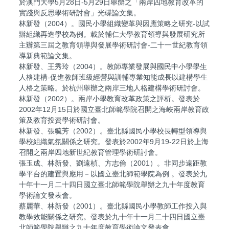
於澳門大學5月28日-5月29日舉辦之「兩岸四地教育改革的
實踐與反思學術研討會」光碟論文集。
林新發（2004）。國民小學組織變革與因應策略之研究-以試
辦組織再造學校為例。載於輔仁大學教育領導與發展研究所
主辦第三屆之教育領導與發展學術研討會-二十一世紀教育領
導新典範論文集。
林新發、王秀玲（2004）。教師專業發展與國民中小學學生
人格建構-促進教師班級經營與訓輔專業知能成長以建構學生
人格之策略。於杭州舉辦之兩岸三地人格建構學術研討會。
林新發（2002）。兩岸小學教育改革政策之評析。發表於
2002年12月15日於國立臺北師範學院召開之海峽兩岸教育政
策及教育投資學術研討會。
林新發、張毓芳（2002）。臺北縣國民小學校長轉型領導與
學校組織氣氛關係之研究。發表於2002年9月19-22日於上海
召開之兩岸四地新世紀教育管理學術研討會。
張玉成、林新發、劉遠楨、方志倫（2001）。非同步遠距教
學平台的建置與應用－以國立臺北師範學院為例 。發表於九
十年十一月二十四日國立臺北師範學院舉辦之九十年度教育
學術論文發表會。
蔡麗華、林新發（2001）。臺北縣國民小學教師工作投入與
教學效能關係之研究。發表於九十年十一月二十四日國立臺
北師範學院舉辦之九十年度教育學術論文發表會。