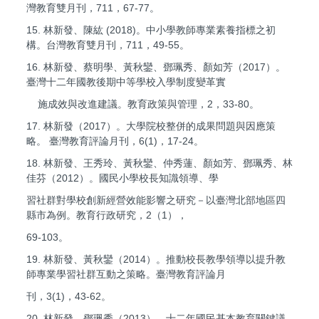
灣教育雙月刊，711，67-77。
15. 林新發、陳紘 (2018)。中小學教師專業素養指標之初
構。台灣教育雙月刊，711，49-55。
16. 林新發、蔡明學、黃秋鑾、鄧珮秀、顏如芳（2017）。
臺灣十二年國教後期中等學校入學制度變革實
施成效與改進建議。教育政策與管理，2，33-80。
17. 林新發（2017）。大學院校整併的成果問題與因應策
略。 臺灣教育評論月刊，6(1)，17-24。
18. 林新發、王秀玲、黃秋鑾、仲秀蓮、顏如芳、鄧珮秀、林
佳芬（2012）。國民小學校長知識領導、學
習社群對學校創新經營效能影響之研究－以臺灣北部地區四
縣市為例。教育行政研究，2（1），
69-103。
19. 林新發、黃秋鑾（2014）。推動校長教學領導以提升教
師專業學習社群互動之策略。臺灣教育評論月
刊，3(1)，43-62。
20. 林新發、鄧珮秀（2013）。十二年國民基本教育關鍵議