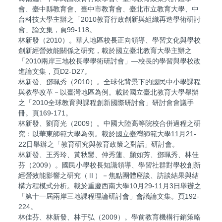
會、臺中縣教育會、臺中市教育會、臺北市立教育大學、中
台科技大學主辦之「2010教育行政創新與組織再造學術研討
會」論文集，頁99-118。
林新發（2010）。華人地區校長正向領導、學習文化與學校
創新經營效能關係之研究，載於國立臺北教育大學主辦之
「2010兩岸三地校長學學術研討會」—校長的學習與學校改
進論文集，頁D2-D27。
林新發、鄧珮秀（2010）。全球化背景下的國民中小學課程
與教學改革－以臺灣地區為例。載於國立臺北教育大學舉辦
之「2010全球教育與課程創新國際研討會」研討會會議手
冊。頁169-171。
林新發、劉育光（2009）。中國大陸高等院校合併過程之研
究：以華東師範大學為例。載於國立臺灣師範大學11月21-
22日舉辦之「教育研究與教育政策之對話」研討會。
林新發、王秀玲、黃秋鑾、仲秀蓮、顏如芳、鄧珮秀、林佳
芬（2009）。國民小學校長知識領導、學習社群對學校創新
經營效能影響之研究（Ⅱ）－焦點團體座談、訪談結果與結
構方程模式分析。載於重慶西南大學10月29-11月3日舉辦之
「第十一屆兩岸三地課程理論研討會」會議論文集。頁192-
224。
林佳芬、林新發、林于弘（2009）。學前教育機構行銷策略