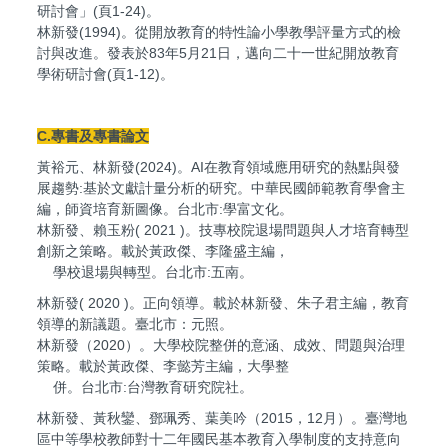
研討會」(頁1-24)。
林新發(1994)。從開放教育的特性論小學教學評量方式的檢
討與改進。發表於83年5月21日，邁向二十一世紀開放教育
學術研討會(頁1-12)。
C.專書及專書論文
黃裕元、林新發(2024)。AI在教育領域應用研究的熱點與發
展趨勢:基於文獻計量分析的研究。中華民國師範教育學會主
編，師資培育新圖像。台北市:學富文化。
林新發、賴玉粉( 2021 )。技專校院退場問題與人才培育轉型
創新之策略。載於黃政傑、李隆盛主編，
學校退場與轉型。台北市:五南。
林新發( 2020 )。正向領導。載於林新發、朱子君主編，教育
領導的新議題。臺北市：元照。
林新發（2020）。大學校院整併的意涵、成效、問題與治理
策略。載於黃政傑、李懿芳主編，大學整
併。台北市:台灣教育研究院社。
林新發、黃秋鑾、鄧珮秀、葉美吟（2015，12月）。臺灣地
區中等學校教師對十二年國民基本教育入學制度的支持意向