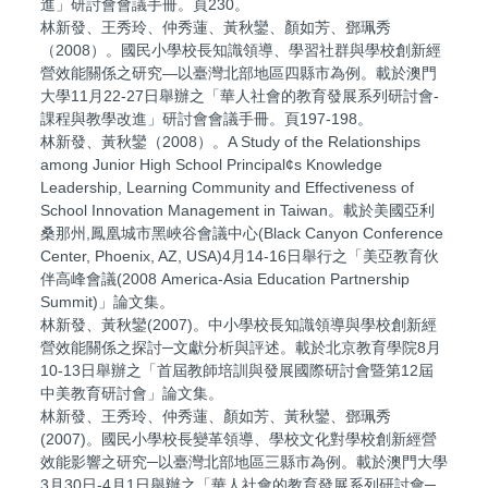
進」研討會會議手冊。頁230。
林新發、王秀玲、仲秀蓮、黃秋鑾、顏如芳、鄧珮秀
（2008）。國民小學校長知識領導、學習社群與學校創新經
營效能關係之研究—以臺灣北部地區四縣市為例。載於澳門
大學11月22-27日舉辦之「華人社會的教育發展系列研討會-
課程與教學改進」研討會會議手冊。頁197-198。
林新發、黃秋鑾（2008）。A Study of the Relationships
among Junior High School Principal¢s Knowledge
Leadership, Learning Community and Effectiveness of
School Innovation Management in Taiwan。載於美國亞利
桑那州,鳳凰城市黑峽谷會議中心(Black Canyon Conference
Center, Phoenix, AZ, USA)4月14-16日舉行之「美亞教育伙
伴高峰會議(2008 America-Asia Education Partnership
Summit)」論文集。
林新發、黃秋鑾(2007)。中小學校長知識領導與學校創新經
營效能關係之探討─文獻分析與評述。載於北京教育學院8月
10-13日舉辦之「首屆教師培訓與發展國際研討會暨第12屆
中美教育研討會」論文集。
林新發、王秀玲、仲秀蓮、顏如芳、黃秋鑾、鄧珮秀
(2007)。國民小學校長變革領導、學校文化對學校創新經營
效能影響之研究─以臺灣北部地區三縣市為例。載於澳門大學
3月30日-4月1日舉辦之「華人社會的教育發展系列研討會─