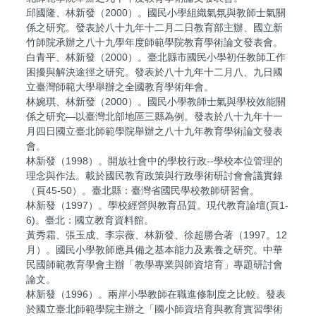
邱國隆、林新發（2000）。國民小學組織氣氛與教師士氣關
係之研究。發表於八十九年十二月二日教育部主辦、國立新
竹師院承辦之八十九學年度師範學院教育學術論文發表會。
白青平、林新發（2000）。臺北縣市國民小學初任教師工作
困擾與解決途徑之研究。發表於八十九年十二月八、九日國
立臺灣師範大學舉辦之全國教育學術年會。
林婉琪、林新發（2000）。國民小學教師士氣與學校效能關
係之研究—以臺灣北部地區三縣為例。發表於八十九年十一
月四日國立臺北師範學院舉辦之八十九年教育學術論文發表
會。
林新發（1998）。開放社會中的學校行政--學校本位管理的
理念與作法。載於國民教育政策與行政學術研討會會議實錄
（頁45-50）。臺北縣：臺灣省國民學校教師研習會。
林新發（1997）。學校經營與教育品質。現代教育論壇(頁1-
6)。臺北：國立教育資料館。
黃秀霜、張玉成、李宗薇、林新發、徐超勝合著（1997。12
月）。國民小學教師應具備之基本能力及素養之研究。中華
民國師範教育學會主辦「教學專業與師資培育」專題研討會
論文。
林新發（1996）。兩岸小學教師在職進修制度之比較。發表
於國立臺北師範學院主辦之「國小師資培育與教育實習學術