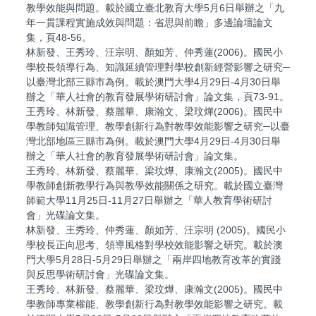
教學效能與問題。載於國立臺北教育大學5月6日舉辦之「九
年一貫課程實施成效與問題：省思與前瞻」多邊論壇論文
集，頁48-56。
林新發、王秀玲、汪宗明、顏如芳、仲秀蓮(2006)。國民小
學校長領導行為、知識延續管理對學校創新經營影響之研究─
以臺灣北部三縣市為例。載於澳門大學4月29日-4月30日舉
辦之「華人社會的教育發展學術研討會」論文集，頁73-91。
王秀玲、林新發、蔡麗華、康瀚文、梁玟燁(2006)。國民中
學教師知識管理、教學創新行為對教學效能影響之研究─以臺
灣北部地區三縣市為例。載於澳門大學4月29日-4月30日舉
辦之「華人社會的教育發展學術研討會」論文集。
王秀玲、林新發、蔡麗華、梁玟燁、康瀚文(2005)。國民中
學教師創新教學行為與教學效能關係之研究。載於國立臺灣
師範大學11月25日-11月27日舉辦之「華人教育學術研討
會」光碟論文集。
林新發、王秀玲、仲秀蓮、顏如芳、汪宗明 (2005)。國民小
學校長正向思考、領導風格對學校效能影響之研究。載於澳
門大學5月28日-5月29日舉辦之「兩岸四地教育改革的實踐
與反思學術研討會」光碟論文集。
王秀玲、林新發、蔡麗華、梁玟燁、康瀚文(2005)。國民中
學教師專業權能、教學創新行為對教學效能影響之研究。載