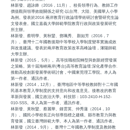
林新發、趙詠鋒（2016，11月）。校長領導行為、教師工作
價值觀與領導效能關係之研究-以台灣、大陸、美國華人小學
為例。發表於2016 兩岸教育行政論壇學術研討會暨研究生論
文發表會。國立嘉義大學師範學院教育行政與政策發展研究
所主辦。
林新發、蔡明學、黃秋鑾、鄧珮秀、 顏如芳（2016，7
月）。臺灣十二年國教後期中等學校入學制度變革實施成效
與改進建議。發表於兩岸教育政策改革高峰論壇，瀋陽師範
大學主辦。
林新發（2015， 5月）。高等技職校院轉型與創新經營發展
之策略。第十屆海峽兩岸(粵台)高等教育論壇:深化產學合作.
推動高校創新發展學術研討會，中國東莞理工學院。本人為
第一作者、通訊作者。
林新發（2014，12月）。臺灣地區中等學校教師對十二年國
民基本教育入學制度的支持意向和改進意見。後教改的教育
革新與發展，國立政治大學。科技部：103-2410-H-152-
010-SSS。本人為第一作者、通訊作者。
林新發、黃秋鑾、蔡麗華、鍾雲英、仲秀蓮（2014，10
月）。國民小學校長正向領導指標之建構。縣市教育力與教
育發展，國立臺灣師範大學。本人為第一作者、通訊作者。
林新發（2014，9月）。臺灣十二年國教入學制度及教師教