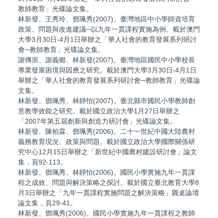
教師教育」光碟論文集。
林新發、王秀玲、鄧珮秀(2007)。臺灣地區中小學師資培育
政策、問題與改進建議─以九年一貫課程實施為例。載於澳門
大學3月30日-4月1日舉辦之「華人社會的教育發展系列研討
會─教師教育」光碟論文集。
謝傳崇、謝義鄉、林新發(2007)。臺灣地區國民中小學校長
專業發展困境與因應之研究。載於澳門大學3月30日-4月1日
舉辦之「華人社會的教育發展系列研討會─教師教育」光碟論
文集。
林新發、鄧珮秀、林靜怡(2007)。臺北縣市國民小學教師創
意教學效能之研究。載於國立政治大學1月27日舉辦之
「2007年第五屆創新與創造力研討會」光碟論文集。
林新發、陳柏霖、鄧珮秀(2006)。二十一世紀中國大陸農村
義務教育現況、政策與問題。載於國立政治大學國際關係研
究中心12月15日舉辦之「新世紀中國農村建設研討會」論文
集，頁92-113。
林新發、鄧珮秀、林靜怡(2006)。國民小學實施九年一貫課
程之成效、問題與解決策略之探討。載於國立臺北教育大學8
月3日舉辦之「九年一貫課程實施問題之解決策略」圓桌論壇
論文集，頁29-41。
林新發、鄧珮秀(2006)。國民小學實施九年一貫課程之教師