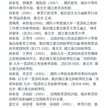
林新發、鄧珮秀、陳柏霖（2007）。國民教育。載於中華民
國95年教育年報。臺北市:國立教育資料館。
林新發（2006）。教育行政領導。載於謝文全主編教育行政
學:理論與案例。臺北市:五南。
鄧珮秀、林新發(2005)。國民小學實施九年一貫課程之教師
工作壓力與教學效能。載於國立臺北教育大學主編之「傳承
與變革」(頁261-286)。臺北市：國立臺北教育大學。
林新發、王秀玲（2004）。品格的核心意涵及國民中小學實
施品格教育之策略。載於國立臺北師範學院主編:教師專業成
長與實踐智慧 (頁171-193)。臺北市: 國立臺北師範學院。
林新發、王秀玲（2004）。推動九年一貫課程師資培育機構
之因應策略與作法。載於國立臺北師範學院主編「深耕與創
新-九年一貫課程之有效教學策略」(頁539-558)。臺北市: 國
立臺北師範學院。
林新發、李宜芳（2004）。國民小學校長教學領導的內涵與
策略- 以九年一貫課程為例。載於國立臺北師範學院主編「深
耕與創新-九年一貫課程之有效教學策略」(頁459-496)。臺
北市: 國立臺北師範學院。
林新發、洪福財（2002）。技職教育課程評鑑。載於教育部
技職司策劃編輯之技職教育百科全書。
謝文全、林新發、張明輝、張德銳（2001）。教育行政。臺