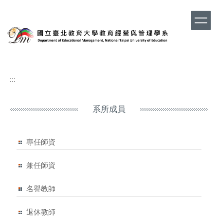
跳
到
主
要
內
容
區
:::
系所成員
專任師資
兼任師資
名譽教師
退休教師