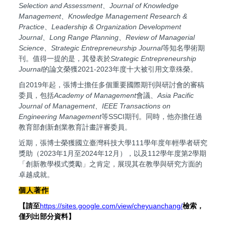
Selection and Assessment、Journal of Knowledge
Management、Knowledge Management Research &
Practice、Leadership & Organization Development
Journal、Long Range Planning、Review of Managerial
Science、Strategic Entrepreneurship Journal
等知名學術期
刊。值得一提的是，其發表於
Strategic Entrepreneurship
Journal
的論文榮獲2021-2023年度十大被引用文章殊榮。
自2019年起，張博士擔任多個重要國際期刊與研討會的審稿
委員，包括
Academy of Management
會議
、Asia Pacific
Journal of Management、IEEE Transactions on
Engineering Management
等SSCI期刊。同時，他亦擔任過
教育部創新創業教育計畫評審委員。
近期，張博士榮獲國立臺灣科技大學111學年度年輕學者研究
獎助（2023年1月至2024年12月），以及112學年度第2學期
「創新教學模式獎勵」之肯定，展現其在教學與研究方面的
卓越成就。
個人著作
【請至
https://sites.google.com/view/cheyuanchang/
檢索，
僅列出部分資料】