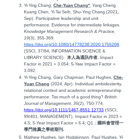
Yi-Ying
Chang,
Che-Yuan
Chang*
,
Yang
Cheng
Kuang Chen,
Yi-Tai
Seih, Shu-Ying Chang (2021,
Sep). Participative leadership and unit
performance: Evidence for intermediate linkages.
Knowledge Management Research & Practice,
19
(3), 355-369.
https://doi.org/10.1080/14778238.2020.1755208
(SSCI, 37/84,
INFORMATION
SCIENCE &
LIBRARY
SCIENCE
).
本人為通訊作者
.
Impact
Factor in 2021
=
3.054;
5-Year
Impact Factor =
3.092.
Yi-Ying
Chang, Gary Chapman, Paul Hughes,
Che-
Yuan
Chang
(2024, Apr). Individual ambidexterity,
relational context and academic entrepreneurship
performance:
Too
much of a good thing?
British
Journal of Management, 35
(2), 750-774.
https://doi.org/10.1111/1467-8551.12733
(SSCI,
99/401, MANAGEMENT). Impact Factor in 2023
=
4.5;
5-Year
Impact Factor
=
6.4; Q1
；
國科會管理一
學門推薦之學術期刊.
Mathew Hughes, Ian Hodgkinson, Paul Hughes,
Yi-