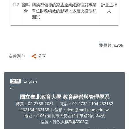
112
國科
轉換型領導的家族企業總經理對事業
計畫主持
會
單位財務績效的影響：多層次模型和
人
測試
瀏覽數:
5208
友善列印
分享
繁體
English
:::
國立臺北教育大學 教育經營與管理學系
傳真：02-2738-2081 ｜ 電話：02-2732-1104 #62132
#62134 #62135｜ 信箱：dem@mail.ntue.edu.tw
地址：(106) 臺北市大安區和平東路2段134號
位置：行政大樓5樓A508室