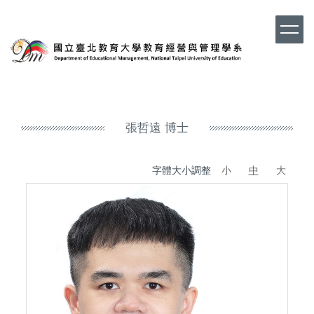
跳
到
主
要
內
容
區
張哲遠 博士
字體大小調整
小
中
大
張哲
職
學
E-