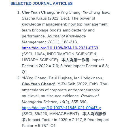
SELECTED JOURNAL ARTICLES
Che-Yuan
Chang
,
Yi-Ying
Chang,
Yu-Chung Tsao,
Sascha Kraus (2022, Dec). The power of
knowledge management: how top management
team bricolage boosts ambidexterity and
performance.
Journal of Knowledge
Management, 26
(11), 188-213.
https://doi.org/10.1108/JKM-10-2021-0753
(SSCI, 10/84,
INFORMATION
SCIENCE &
LIBRARY
SCIENCE).
本人為第一作者.
Impact
Factor in 2022
=
7.0;
5-Year
Impact Factor = 8.8;
Q1.
Yi-Ying
Chang, Paul Hughes, Ian Hodgkinson,
Che-Yuan
Chang*
,
Yi-Tai
Seih (2022, Feb). The
antecedents of corporate entrepreneurship:
multilevel, multisource evidence.
Review of
Managerial Science, 16
(2), 355-390.
https://doi.org/10.1007/s11846-021-00447-y
(SSCI, 39/226, MANAGEMENT
).
本人為通訊作
者
.
Impact Factor in 2020
=
7.127;
5-Year
Impact
Factor = 5.757; Q1.