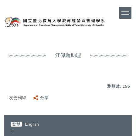
跳
到
主
要
內
容
區
江佩璇助理
瀏覽數:
196
友善列印
分享
繁體
English
:::