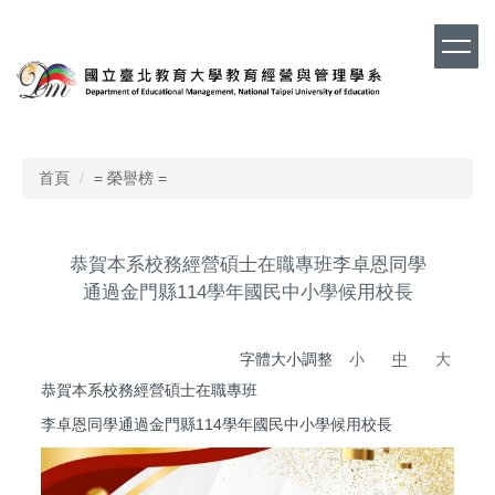
跳
到
主
要
內
容
區
首頁
= 榮譽榜 =
恭賀本系校務經營碩士在職專班李卓恩同學
通過金門縣114學年國民中小學候用校長
字體大小調整
小
中
大
恭賀本系校務經營碩士在職專班
李卓恩同學通過金門縣114學年國民中小學候用校長