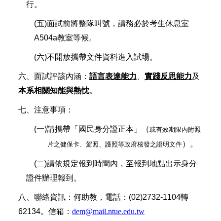
行。
(
五)面試前將整隊叫號，請務必於考生休息室
A504a教室等候。
(
六)不開放攜帶文件資料進入試場。
六、面試評該內涵：
語言表達能力
、
實踐反思能力
及
本系相關知能與熱忱
。
七、注意事項：
(一)請攜帶「國民身分證正本」（
或有效期限內附照
）。
片之健保卡、駕照、護照等政府核發之證明文件
(二)請依規定報到時間內，至報到地點出示身分
證件辦理報到。
八、聯絡資訊：何助教，電話：(02)2732-1104轉
62134。信箱：
dem@mail.ntue.edu.tw