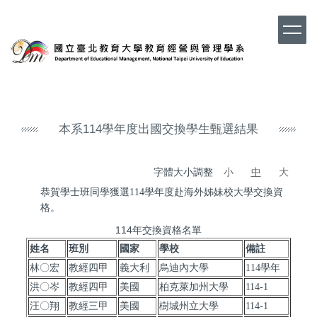
跳
到
主
要
內
容
區
本系114學年度出國交換學生甄選結果
字體大小調整
小
中
大
恭賀學士班同學獲選114學年度赴海外姊妹校大學交換資
格。
114年交換資格名單
姓名
班別
國家
學校
備註
林〇宏
教經四甲
義大利
烏迪內大學
114學年
洪〇岑
教經四甲
美國
柏克萊加州大學
114-1
汪〇翔
教經三甲
美國
樹城州立大學
114-1