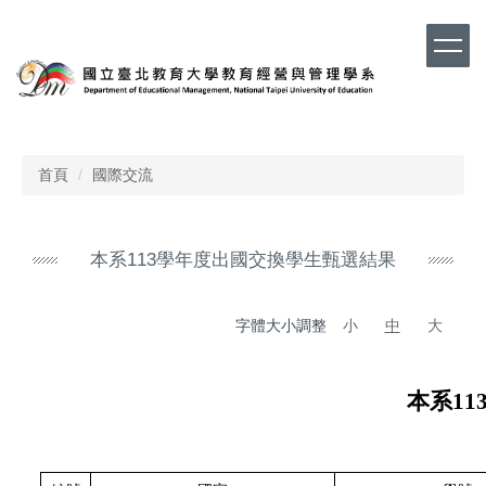
跳
到
主
要
內
容
區
首頁
國際交流
本系113學年度出國交換學生甄選結果
字體大小調整
小
中
大
本系
11