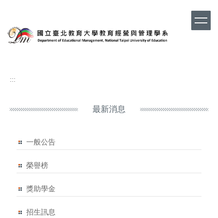
跳
到
主
要
內
容
區
:::
最新消息
一般公告
榮譽榜
獎助學金
招生訊息